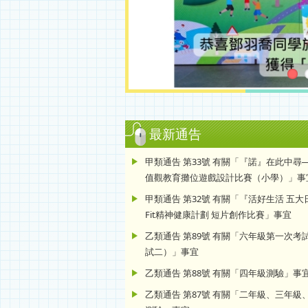
最新通告
甲類通告 第33號 有關「『諾』在此中尋
值觀教育攤位遊戲設計比賽（小學）」事
甲類通告 第32號 有關「『活好生活 五
Fit精神健康計劃 短片創作比賽」事宜
乙類通告 第89號 有關「六年級第一次考
試二）」事宜
乙類通告 第88號 有關「四年級測驗」事
乙類通告 第87號 有關「二年級、三年級