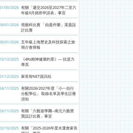
21/05/2026
有關「遞交2026至2027年二至六
年級9月插班申請表」事宜
09/01/2026
視藝科比賽 「由蓋作樂」渠蓋設
計比賽
06/01/2026
五年級上海歷史及科技探索之旅
簡介會簡報
15/12/2025
《4Rs精神健康約章》— 抗逆力
專頁
01/12/2025
家長智NET資訊站
24/11/2025
有關2026/2027年度「小一自行
分配學位」 取錄名單及學生註冊
須知
03/11/2025
有關「六藝遊學團─南元六藝寶
寶設計比賽」事宜
22/10/2025
有關「2025-2026年度水運會家長