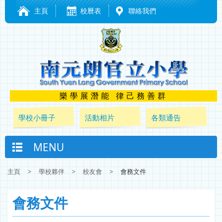
主頁
校曆表
聯絡我們
樂學展潛能 律己務善群
學校小冊子
活動相片
各類通告
MENU
主頁
>
學校夥伴
>
校友會
>
會務文件
會務文件