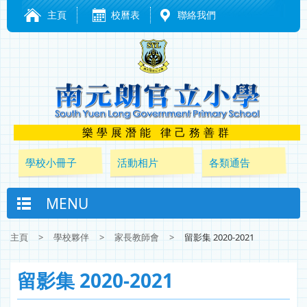
主頁
校曆表
聯絡我們
樂學展潛能 律己務善群
學校小冊子
活動相片
各類通告
MENU
主頁
>
學校夥伴
>
家長教師會
>
留影集 2020-2021
留影集 2020-2021