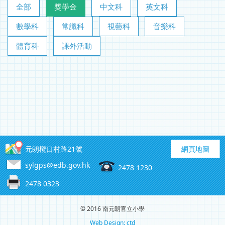
全部
獎學金
中文科
英文科
數學科
常識科
視藝科
音樂科
體育科
課外活動
元朗欖口村路21號
網頁地圖
sylgps@edb.gov.hk
2478 1230
2478 0323
© 2016 南元朗官立小學
Web Design: ctd