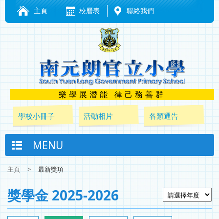
主頁
校曆表
聯絡我們
樂學展潛能 律己務善群
學校小冊子
活動相片
各類通告
MENU
主頁
>
最新獎項
獎學金 2025-2026