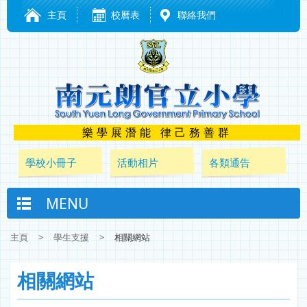
主頁
校曆表
聯絡我們
樂學展潛能 律己務善群
學校小冊子
活動相片
各類通告
MENU
主頁
>
學生支援
>
相關網站
相關網站