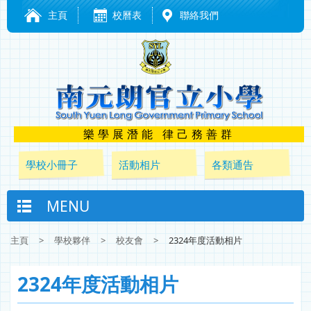
主頁
校曆表
聯絡我們
樂學展潛能 律己務善群
學校小冊子
活動相片
各類通告
MENU
主頁
>
學校夥伴
>
校友會
>
2324年度活動相片
2324年度活動相片