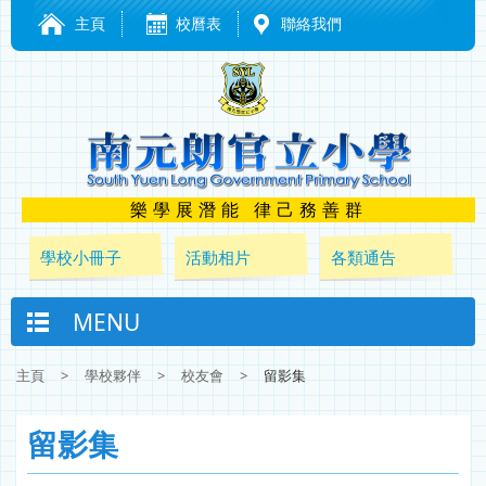
主頁
校曆表
聯絡我們
樂學展潛能 律己務善群
學校小冊子
活動相片
各類通告
MENU
主頁
>
學校夥伴
>
校友會
>
留影集
留影集