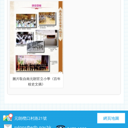
圖片取自南元朗官立小學《百年
校史文摘》
元朗欖口村路21號
網頁地圖
sylgps@edb.gov.hk