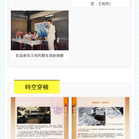
思，王裕民)
首屆會長王裕民醫生致創會辭
時空穿梭