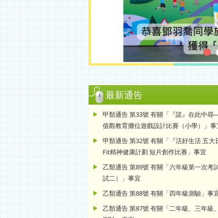
最新通告
甲類通告 第33號 有關「『諾』在此中尋
值觀教育攤位遊戲設計比賽（小學）」事
甲類通告 第32號 有關「『活好生活 五
Fit精神健康計劃 短片創作比賽」事宜
乙類通告 第89號 有關「六年級第一次考
試二）」事宜
乙類通告 第88號 有關「四年級測驗」事
乙類通告 第87號 有關「二年級、三年級