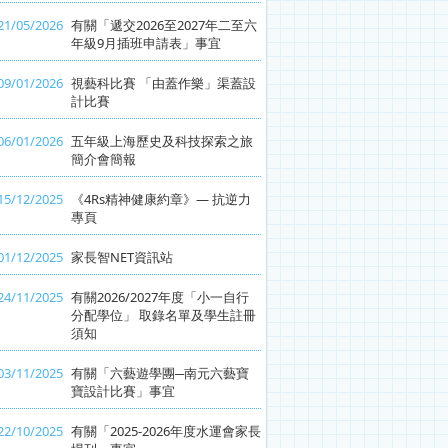
21/05/2026
有關「遞交2026至2027年二至六
年級9月插班申請表」事宜
09/01/2026
視藝科比賽 「由蓋作樂」渠蓋設
計比賽
06/01/2026
五年級上海歷史及科技探索之旅
簡介會簡報
15/12/2025
《4Rs精神健康約章》— 抗逆力
專頁
01/12/2025
家長智NET資訊站
24/11/2025
有關2026/2027年度「小一自行
分配學位」 取錄名單及學生註冊
須知
03/11/2025
有關「六藝遊學團─南元六藝寶
寶設計比賽」事宜
22/10/2025
有關「2025-2026年度水運會家長