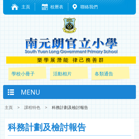
主頁
校曆表
聯絡我們
樂學展潛能 律己務善群
學校小冊子
活動相片
各類通告
MENU
主頁
>
課程特色
>
科務計劃及檢討報告
科務計劃及檢討報告