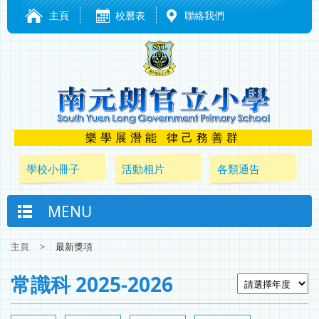
主頁
校曆表
聯絡我們
樂學展潛能 律己務善群
學校小冊子
活動相片
各類通告
MENU
主頁
>
最新獎項
常識科 2025-2026