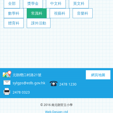
全部
獎學金
中文科
英文科
數學科
常識科
視藝科
音樂科
體育科
課外活動
元朗欖口村路21號
網頁地圖
sylgps@edb.gov.hk
2478 1230
2478 0323
© 2016 南元朗官立小學
Web Design: ctd