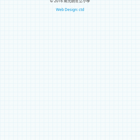
© 2016 南元朗官立小學
Web Design: ctd