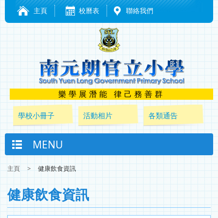
主頁
校曆表
聯絡我們
樂學展潛能 律己務善群
學校小冊子
活動相片
各類通告
MENU
主頁
>
健康飲食資訊
健康飲食資訊