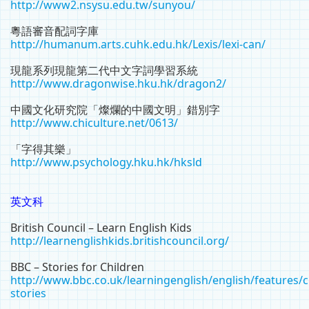
http://www2.nsysu.edu.tw/sunyou/
粵語審音配詞字庫
http://humanum.arts.cuhk.edu.hk/Lexis/lexi-can/
現龍系列現龍第二代中文字詞學習系統
http://www.dragonwise.hku.hk/dragon2/
中國文化研究院「燦爛的中國文明」錯別字
http://www.chiculture.net/0613/
「字得其樂」
http://www.psychology.hku.hk/hksld
英文科
British Council – Learn English Kids
http://learnenglishkids.britishcouncil.org/
BBC – Stories for Children
http://www.bbc.co.uk/learningenglish/english/features/c
stories