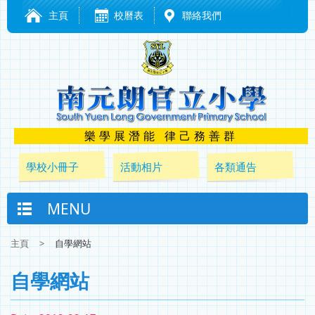
主頁
校曆表
聯絡我們
樂學展潛能 律己務善群
學校小冊子
活動相片
各類通告
MENU
主頁
>
自學網站
自學網站