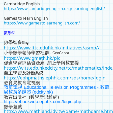
Cambridge English
https://www.cambridgeenglish.org/learning-english/
Games to learn English
https://www.gamestolearnenglish.com/
數學科
數學智多
Sing
https://www.lttc.eduhk.hk/initiatives/asmp//
小學數學老師學習社群
- GeoGebra
https://www.gmath.hk/plc
促進學習評估資
源
庫
網上學與教支
援
https://wlts.edb.hkedcity.net/tc/mathematics/inde
自主學習及診
斷
系
統
https://ephpmaths.ephhk.com/sds/home/login
教育局教育電視網
教育電視
Educational Television Programmes -
教育
局教育多媒體
(edcity.hk)
教育出版社 (數學新思維網)
https://ebookweb.ephhk.com/login.php
數學遊戲
http://www.mathland.idv.tw/game/mathgame.htm