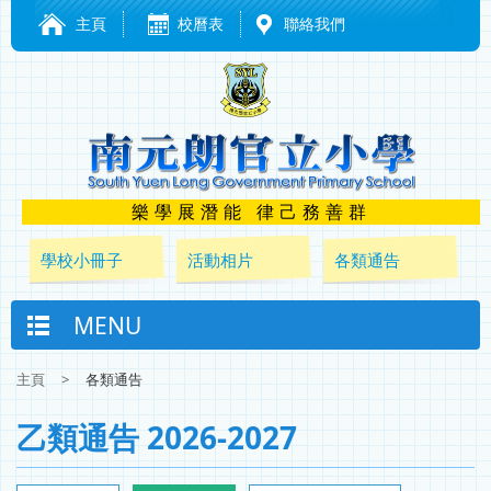
主頁
校曆表
聯絡我們
樂學展潛能 律己務善群
學校小冊子
活動相片
各類通告
MENU
主頁
>
各類通告
乙類通告 2026-2027