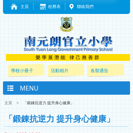
主頁
校曆表
聯絡我們
樂學展潛能 律己務善群
學校小冊子
活動相片
各類通告
MENU
主頁
>
「鍛錬抗逆力 提升身心健康」
「鍛錬抗逆力 提升身心健康」