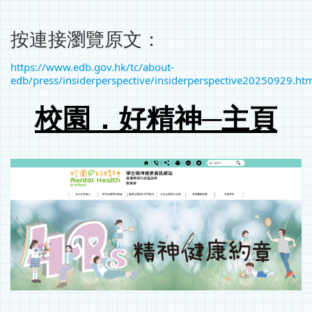
按連接瀏覽原文：
https://www.edb.gov.hk/tc/about-
edb/press/insiderperspective/insiderperspective20250929.ht
校園．好精神─主頁