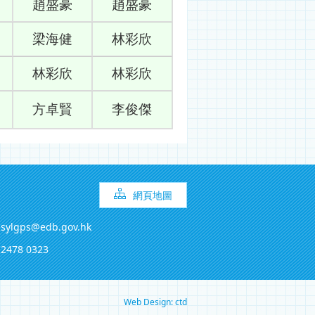
趙盛豪
趙盛豪
梁海健
林彩欣
林彩欣
林彩欣
方卓賢
李俊傑
網頁地圖
sylgps@edb.gov.hk
2478 0323
Web Design: ctd