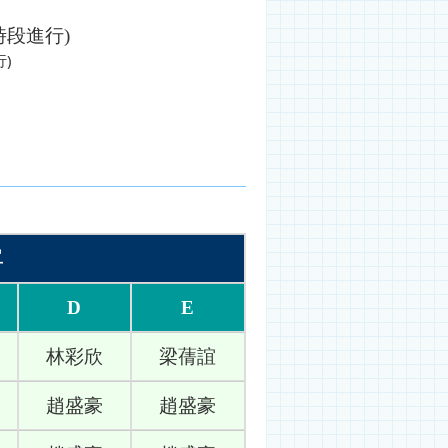
時段進行
)
)
單
D
E
林彩欣
梁蒨誼
趙盛豪
趙盛豪