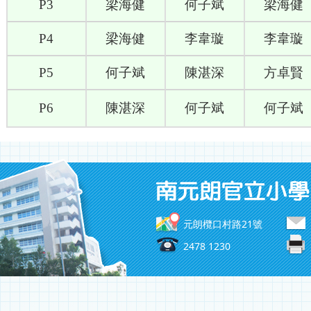
P3
梁海健
何子斌
梁海健
P4
梁海健
李韋璇
李韋璇
P5
何子斌
陳湛深
方卓賢
P6
陳湛深
何子斌
何子斌
元朗欖口村路21號
2478 1230