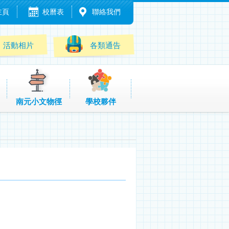
主頁
校曆表
聯絡我們
活動相片
各類通告
南元小文物徑
學校夥伴