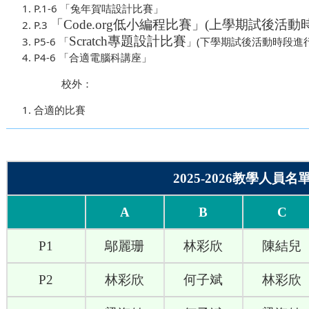
P.1-6 「兔年賀咭設計比賽」
「
Code.org
低小編程比賽」
(
上學期試後活動
P.3
Scratch
專題設計比賽
P5-6 「
」(下學期試後活動時段進行
P4-6 「合適電腦科講座」
校外：
合適的比賽
2025-2026教學人員名
A
B
C
P1
鄔麗珊
林彩欣
陳結兒
P2
林彩欣
何子斌
林彩欣