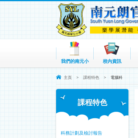
樂學展潛能
我們的南元小
校內資訊
主頁
>
課程特色
>
電腦科
課程特色
科務計劃及檢討報告