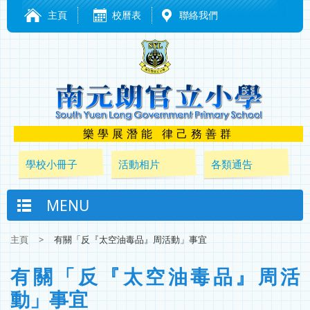
主頁
校曆表
聯絡我們
樂學展潛能 律己務善群
學校小冊子
活動相片
各類通告
MENU
主頁
>
有關「反『太空油毒品』周活動」事宜
有關「反『太空油毒品』周活
動」事宜