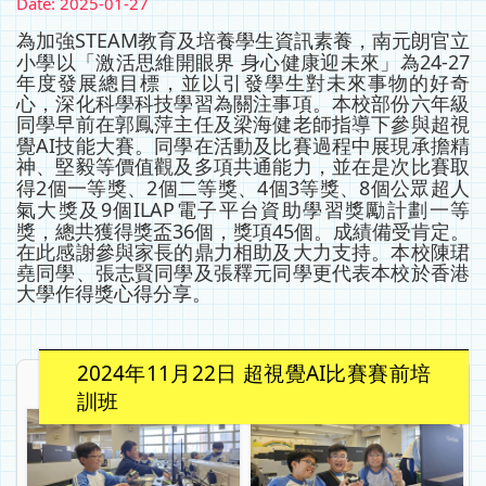
Date:
2025-01-27
STEAM
為加強
教育及培養學生資訊素養，南元朗官立
24-27
小學以「激活思維開眼界
身心健康迎未來」為
年度發展總目標，並以引發學生對未來事物的好奇
心，深化科學科技學習為關注事項。本校部份六年級
同學早前在郭鳳萍主任及梁海健老師指導下參與超視
AI
覺
技能大賽。同學在活動及比賽過程中展現承擔精
神、堅毅等價值觀及多項共通能力，並在是次比賽取
2
2
4
3
8
得
個一等獎、
個二等獎、
個
等獎、
個公眾超人
9
ILAP
氣大獎及
個
電子平台資助學習獎勵計劃一等
36
45
獎，總共獲得獎盃
個，獎項
個。成績備受肯定。
在此感謝參與家長的鼎力相助及大力支持。本校陳珺
堯同學、張志賢同學及張釋元同學更代表本校於香港
大學作得獎心得分享。
2024年11月22日 超視覺AI比賽賽前培
訓班