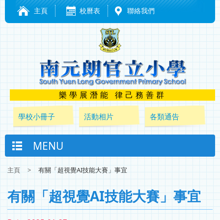
主頁
校曆表
聯絡我們
樂學展潛能 律己務善群
學校小冊子
活動相片
各類通告
MENU
主頁
>
有關「超視覺AI技能大賽」事宜
有關「超視覺AI技能大賽」事宜