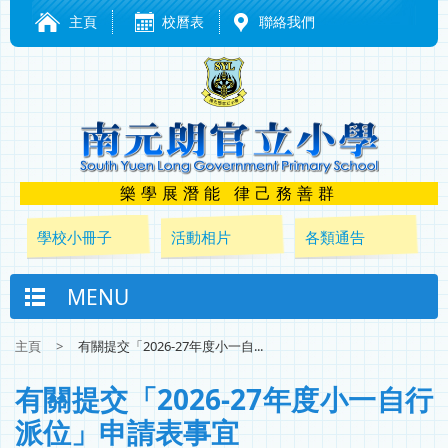
主頁
校曆表
聯絡我們
樂學展潛能 律己務善群
學校小冊子
活動相片
各類通告
MENU
主頁
>
有關提交「2026-27年度小一自...
有關提交「2026-27年度小一自行
派位」申請表事宜