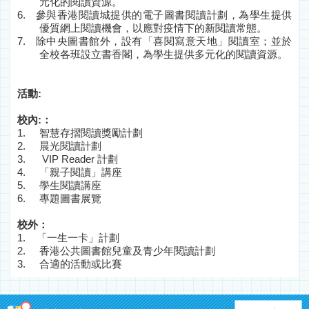
元化的閱讀資源。
6.
參與香港閱讀城提供的電子圖書閱讀計劃，為學生提供
優質網上閱讀機會，以應對疫情下的新閱讀常態。
7.
除中央圖書館外，設有「喜閱寫意天地」閱讀室；並於
全校各班設立書香閣，為學生提供多元化的閱讀資源。
活動
:
校內
:
：
1.
智慧存摺閱讀獎勵計劃
2.
晨光閱讀計劃
3. VIP Reader
計劃
4.
「親子閱讀」講座
5.
學生閱讀講座
6.
專題圖書展覽
校外：
1.
「一生一卡」計劃
2.
香港公共圖書館兒童及青少年閱讀計劃
3. 合適的活動或比賽