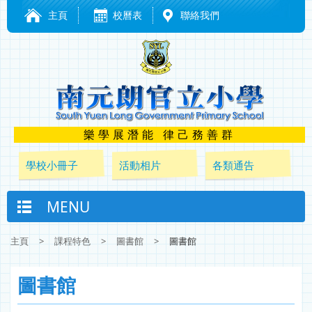
主頁
校曆表
聯絡我們
樂學展潛能 律己務善群
學校小冊子
活動相片
各類通告
MENU
主頁
>
課程特色
>
圖書館
>
圖書館
圖書館