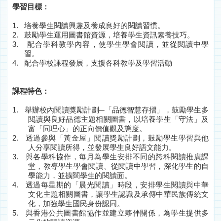
學習目標：
1.
培養學生閱讀興趣及養成良好的閱讀習慣。
2.
鼓勵學生運用圖書館資源，培養學生
資訊素養技巧。
3.
配合學科教學內容，使學生學會閱讀，並從閱讀中學
習。
4.
配合學校課程發展，支援各科教學及學習活動
課程特色：
1.
舉辦校內閱讀獎勵計劃─「品德智慧存摺」，鼓勵學生多
閱讀與良好品德主題相關圖書，以培養學生「守法」及
富「同理心」的正向價值觀及態度。
2.
透過參與「黃金屋」閱讀獎勵計劃，鼓勵學生學習與他
人分享閱讀所得，並發展學生良好語文能力。
3.
與各學科協作，每月為學生安排不同的跨科閱讀推廣課
堂，教導學生學會閱讀、從閱讀中學習，深化學生的自
學能力，並擴闊學生的閱讀面。
4.
透過每星期的「晨光閱讀」時段，安排學生閱讀與中華
文化主題相關圖書，讓學生認識及承傳中華民族傳統文
化，加強學生國民身份認同。
5.
與香港公共圖書館協作並建立夥伴關係，為學生提供多